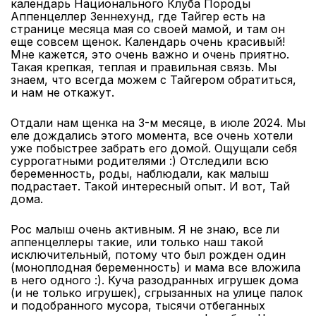
календарь Национального Клуба Породы
Аппенцеллер Зеннехунд, где Тайгер есть на
странице месяца мая со своей мамой, и там он
еще совсем щенок. Календарь очень красивый!
Мне кажется, это очень важно и очень приятно.
Такая крепкая, теплая и правильная связь. Мы
знаем, что всегда можем с Тайгером обратиться,
и нам не откажут.
Отдали нам щенка на 3-м месяце, в июле 2024. Мы
еле дождались этого момента, все очень хотели
уже побыстрее забрать его домой. Ощущали себя
суррогатными родителями :) Отследили всю
беременность, роды, наблюдали, как малыш
подрастает. Такой интересный опыт. И вот, Тай
дома.
Рос малыш очень активным. Я не знаю, все ли
аппенцеллеры такие, или только наш такой
исключительный, потому что был рожден один
(моноплодная беременность) и мама все вложила
в него одного :). Куча разодранных игрушек дома
(и не только игрушек), сгрызанных на улице палок
и подобранного мусора, тысячи отбеганных