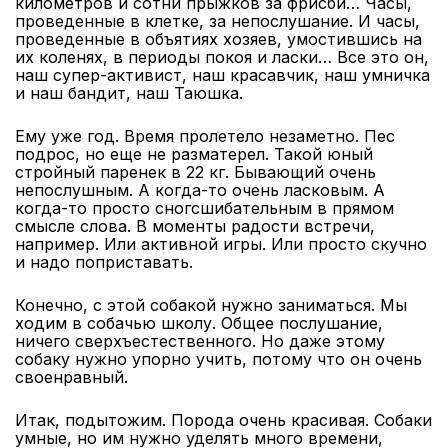
километров и сотни прыжков за фрисби… Часы,
проведенные в клетке, за непослушание. И часы,
проведенные в объятиях хозяев, умостившись на
их коленях, в периоды покоя и ласки… Все это он,
наш супер-активист, наш красавчик, наш умничка
и наш бандит, наш Таюшка.
Ему уже год. Время пролетело незаметно. Пес
подрос, но еще не разматерел. Такой юный
стройный паренек в 22 кг. Бывающий очень
непослушным. А когда-то очень ласковым. А
когда-то просто сногсшибательным в прямом
смысле слова. В моменты радости встречи,
например. Или активной игры. Или просто скучно
и надо поприставать.
Конечно, с этой собакой нужно заниматься. Мы
ходим в собачью школу. Общее послушание,
ничего сверхъестественного. Но даже этому
собаку нужно упорно учить, потому что он очень
своенравный.
Итак, подытожим. Порода очень красивая. Собаки
умные, но им нужно уделять много времени,