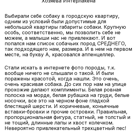
Хозяева Интерлакена
Выбирали себе собаку в городскую квартиру,
одним из условий были допустимые для
небольшой квартиры габариты собаки. Крупную
особь, соответственно, мы позволить себе не
можем, а малыши нас не привлекают. И вот
попался нам список собачьих пород СРЕДНЕГО,
так подходящего нам, размера. И в нем на первом
месте, на букву А, красовался аппенцеллер.
Стали искать в интернете фото породы, т.к.
вообще ничего не слышали о такой. И были
поражены красотой, когда нашли. Это очень,
очень красивая собака. До сих пор нам на улице
прохожие делают комплименты. Белая ровная
полоска на морде, белая рубашка на груди, белые
носочки, все это на черном фоне гладкой
блестящей шерсти. И коричневые, коньячные
вставки-бровки и прочие островки. Правильная,
пропорциональная фигура, статный, не толстый и
не тощий, длинные лапы и хвост колечком.
Невероятно привлекательный трехцветный пес!