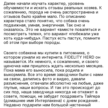
Далее начали изучать характер, уровень
обучаемости и искать отзывы реальных хозяев. К
сожалению, порода не очень распространена и
отзывов было крайне мало. По описанию
характера стало понятно, что собака очень
подвижная, умная, энергичная. Так оно и
оказалось. Это не вариант «вместе поваляться и
посмотреть телек», это вариант «побежали уже
хоть куда-нибудь». Пастух есть пастух, помните
об этом при выборе породы.
Своего собакена мы купили в питомнике, о
котором узнали из интернета. FIDELITY HERD он
называется. Их немного, к сожалению, и своего
щеночка нам пришлось ждать несколько месяцев.
Пока мама его выносила, пока родила и
выкормила. Все это время заводчики были с нами
на связи, делились фото и видео, давали
разъяснения, отвечали абсолютно на любые, даже
глупые, наши вопросы. И так это происходит до
сих пор, наша заводчица никогда не откажет в
совете, помощи, не забудет поздравить Тайгера
(домашнее имя Интерлакена) с днем рождения .
Недавно подарили нам большой настенный