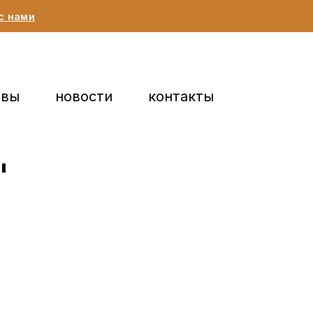
с нами
ывы
новости
контакты
"