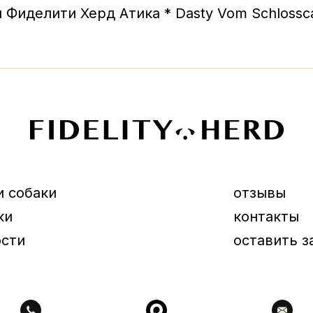
Фиделити Херд Атика * Dasty Vom Schlossca
и собаки
отзывы
ки
контакты
ости
оставить з