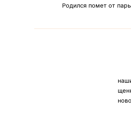
Родился помет от пары 
наш
щен
нов