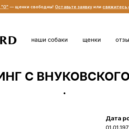
 "О"
— щенки свободны!
Оставьте заявку
или
свяжитесь 
наши собаки
щенки
отз
НГ С ВНУКОВСКОГ
Дата р
01.01.19